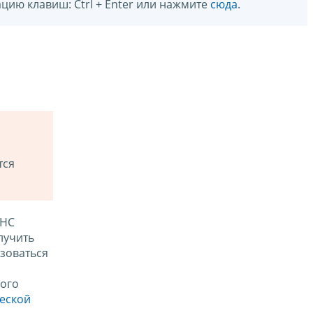
цию клавиш: Ctrl + Enter или нажмите
сюда
.
тся
ФНС
лучить
зоваться
ого
ческой