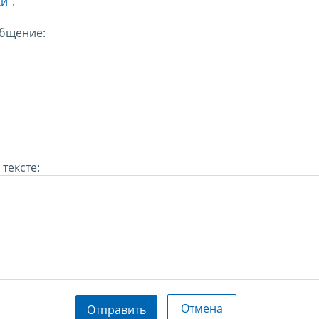
и".
бщение:
тексте:
Отмена
Отправить