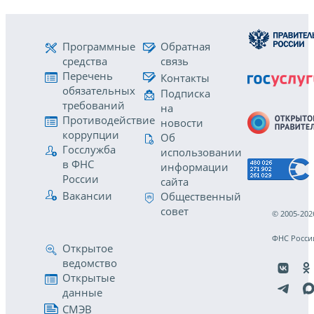
Программные
Обратная
средства
связь
Перечень
Контакты
обязательных
Подписка
требований
на
Противодействие
новости
коррупции
Об
Госслужба
использовании
в ФНС
информации
России
сайта
Вакансии
Общественный
совет
© 2005-202
ФНС Росси
Открытое
ведомство
Открытые
данные
СМЭВ