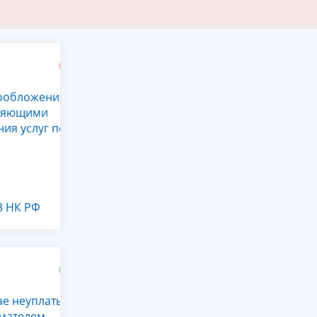
гообложения
вляющими
ия услуг по
3 НК РФ
ае неуплаты
мателем