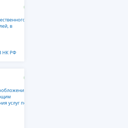
щественного
ей, в
3 НК РФ
гообложения
яющим
ия услуг по