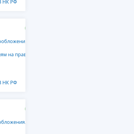
3 НК РФ
гообложения
ям на праве
3 НК РФ
обложения.