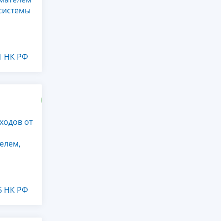
 системы
1 НК РФ
ходов от
елем,
5 НК РФ