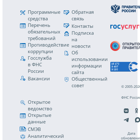
Программные
Обратная
средства
связь
Перечень
Контакты
обязательных
Подписка
требований
на
Противодействие
новости
коррупции
Об
Госслужба
использовании
в ФНС
информации
России
сайта
Вакансии
Общественный
совет
© 2005-202
ФНС Росси
Открытое
ведомство
Открытые
данные
СМЭВ
Дата
Аналитический
обновлени