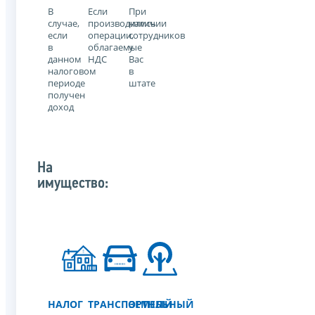
В
Если
При
случае,
производились
наличии
если
операции,
сотрудников
в
облагаемые
у
данном
НДС
Вас
налоговом
в
периоде
штате
получен
доход
На
имущество:
НАЛОГ
ТРАНСПОРТНЫЙ
ЗЕМЕЛЬНЫЙ