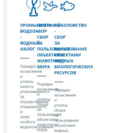
ПРОМЫШЛЕННЫЙ
ОХОТА
РЫБОЛОВСТВО
ВОДОЗАБОР
-
-
-
СБОР
СБОР
ВОДНЫЙ
ЗА
ЗА
НАЛОГ
ПОЛЬЗОВАНИЕ
ПОЛЬЗОВАНИЕ
ОБЪЕКТАМИ
ОБЪЕКТАМИ
ЖИВОТНОГО
ВОДНЫХ
Порядок
МИРА
БИОЛОГИЧЕСКИХ
исчисления
РЕСУРСОВ
и
уплаты
Порядок
налога,
исчисления
Порядок
уплачиваемого
и
исчисления
за
уплаты
и
осуществление
cбора
уплаты
специального
за
cбора
и
пользование
за
(или)
объектами
пользование
особого
животного
объектами
водопользования
мира,
водных