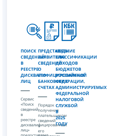
ПОИСК
ПРЕДСТАВЛЕНИЕ
КОДЫ
СВЕДЕНИЙ
ЗАЯВИТЕЛЮ
КЛАССИФИКАЦИИ
В
СВЕДЕНИЙ
ДОХОДОВ
РЕЕСТРЕ
О
БЮДЖЕТОВ
ДИСКВАЛИФИЦИРОВАННЫХ
ЕГО
РОССИЙСКОЙ
ЛИЦ
БАНКОВСКИХ
ФЕДЕРАЦИИ,
СЧЕТАХ
АДМИНИСТРИРУЕМЫХ
ФЕДЕРАЛЬНОЙ
Сервис
НАЛОГОВОЙ
«Поиск
Порядок
СЛУЖБОЙ
сведений
получения
В
в
плательщиком
2025
реестре
сведений
ГОДУ
дисквалифицированных
о
лиц»
его
предоставляет