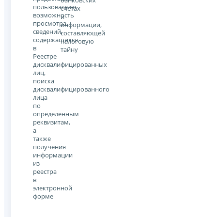
банковских
пользователю
счетах
возможность
и
просмотра
информации,
сведений,
составляющей
содержащихся
налоговую
в
тайну
Реестре
дисквалифицированных
лиц,
поиска
дисквалифицированного
лица
по
определенным
реквизитам,
а
также
получения
информации
из
реестра
в
электронной
форме