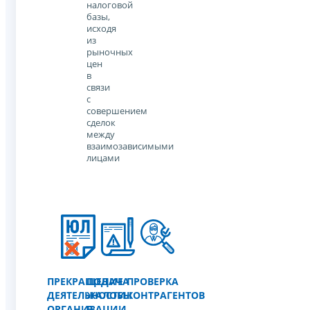
налоговой
базы,
исходя
из
рыночных
цен
в
связи
с
совершением
сделок
между
взаимозависимыми
лицами
ПРЕКРАЩЕНИЕ
ПОДАЧА
ПРОВЕРКА
ДЕЯТЕЛЬНОСТИ
ЖАЛОБЫ
КОНТРАГЕНТОВ
ОРГАНИЗАЦИИ
В