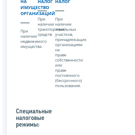
НА
НАЛОГ
НАЛОГ
ИМУЩЕСТВО
ОРГАНИЗАЦИЙ
При
При
наличии
наличии
транспортных
земельных
При
средств
участков,
наличии
принадлежащих
недвижимого
организациям
имущества
на
праве
собственности
или
праве
постоянного
(бессрочного)
пользования.
Специальные
налоговые
режимы: