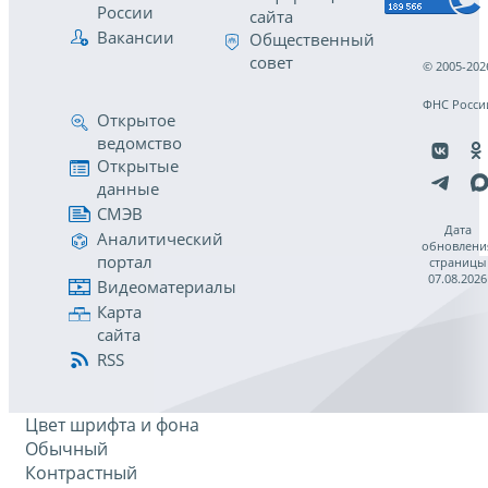
России
сайта
Вакансии
Общественный
совет
© 2005-202
ФНС Росси
Открытое
ведомство
Открытые
данные
СМЭВ
Дата
Аналитический
обновлени
портал
страницы
07.08.2026
Видеоматериалы
Карта
сайта
RSS
Цвет шрифта и фона
Обычный
Контрастный