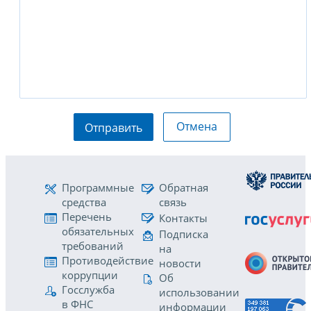
Отмена
Отправить
Программные
Обратная
средства
связь
Перечень
Контакты
обязательных
Подписка
требований
на
Противодействие
новости
коррупции
Об
Госслужба
использовании
в ФНС
информации