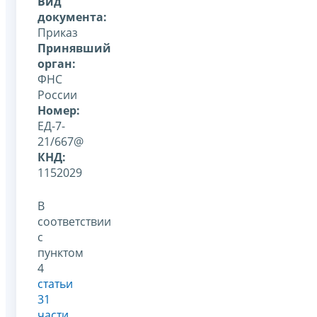
Вид
документа:
Приказ
Принявший
орган:
ФНС
России
Номер:
ЕД-7-
21/667@
КНД:
1152029
В
соответствии
с
пунктом
4
статьи
31
части