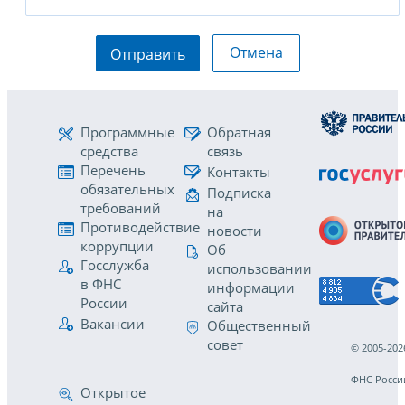
Отмена
Отправить
Программные
Обратная
средства
связь
Перечень
Контакты
обязательных
Подписка
требований
на
Противодействие
новости
коррупции
Об
Госслужба
использовании
в ФНС
информации
России
сайта
Вакансии
Общественный
совет
© 2005-202
ФНС Росси
Открытое