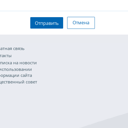
Отмена
Отправить
атная связь
такты
писка на новости
использовании
ормации сайта
ественный совет