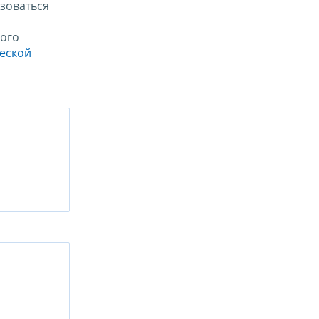
зоваться
ого
ческой