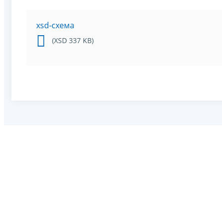
xsd-схема
(XSD 337 KB)