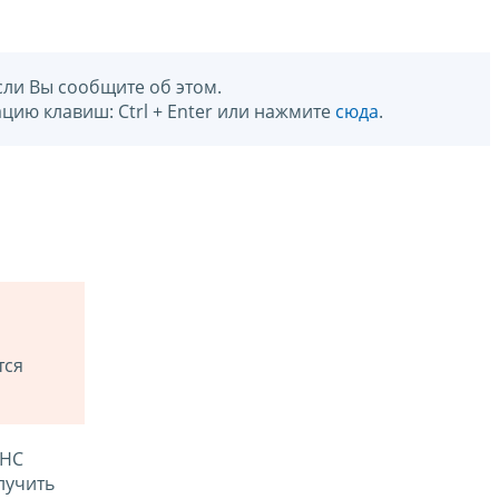
сли Вы сообщите об этом.
цию клавиш: Ctrl + Enter или нажмите
сюда
.
тся
ФНС
лучить