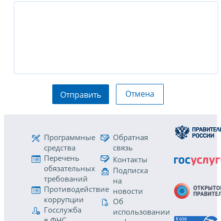
Отмена
Отправить
Программные
Обратная
средства
связь
Перечень
Контакты
обязательных
Подписка
требований
на
Противодействие
новости
коррупции
Об
Госслужба
использовании
в ФНС