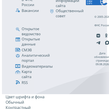
информации
России
сайта
Вакансии
Общественный
совет
© 2005-202
ФНС Росси
Открытое
ведомство
Открытые
данные
СМЭВ
Дата
Аналитический
обновлени
портал
страницы
09.08.2026
Видеоматериалы
Карта
сайта
RSS
Цвет шрифта и фона
Обычный
Контрастный