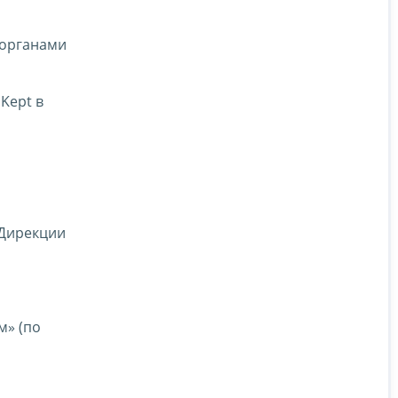
 органами
Kept в
 Дирекции
м» (по