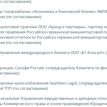
о согласованию);
дры Газпромбанка «Экономика и банковский бизнес» МИ
ии (по согласованию);
ь налоговой практики ООО «Бранд и партнеры», партнер 
теля правления Российско-германской внешнеторговой п
ансовой отчетности Российско-германской внешнеторгов
ии (по согласованию);
направления международного бизнеса ООО «Б1-Консалт» 
функции, Санофи Россия; сопредседатель Комитета по фи
асованию);
практики налогообложения Seamless Legal; сопредседател
й ТПП (по согласованию)
 - начальник Управления имущественных и арендных отн
дры Коммерческого права и основ правоведения Юридич