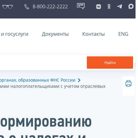
8-800-222-2222
и госуслуги
Документы
Контакты
ENG
Найти
рганах, образованных ФНС России
шими налогоплательщиками с учетом отраслевых
формированию