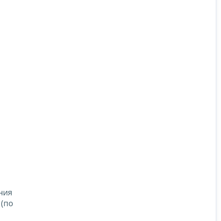
ния
 (по