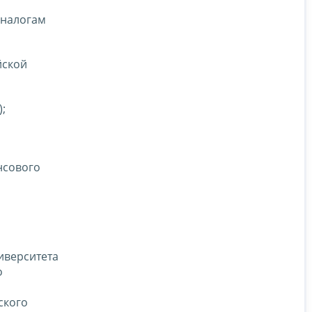
 налогам
йской
;
ансового
иверситета
о
ского