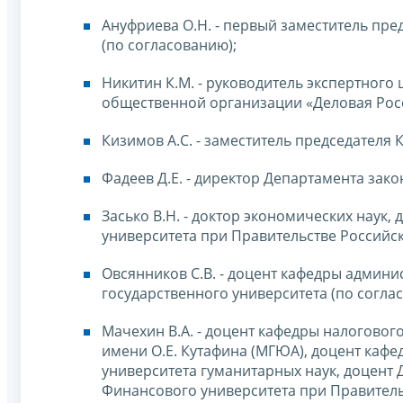
Ануфриева О.Н. - первый заместитель пре
(по согласованию);
Никитин К.М. - руководитель экспертног
общественной организации «Деловая Росс
Кизимов А.С. - заместитель председателя
Фадеев Д.Е. - директор Департамента зак
Засько В.Н. - доктор экономических наук,
университета при Правительстве Российс
Овсянников С.В. - доцент кафедры админи
государственного университета (по согла
Мачехин В.А. - доцент кафедры налоговог
имени О.Е. Кутафина (МГЮА), доцент каф
университета гуманитарных наук, доцент
Финансового университета при Правитель