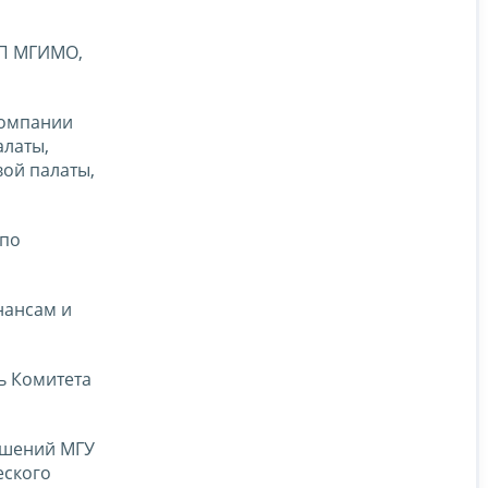
ЭП МГИМО,
компании
алаты,
ой палаты,
(по
нансам и
ь Комитета
ошений МГУ
еского