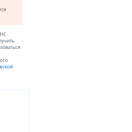
тся
ФНС
лучить
зоваться
ого
ческой