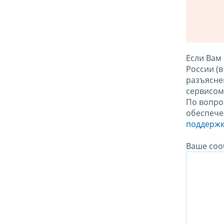
Если Вам
России (
разъясне
сервисо
По вопро
обеспече
поддержк
Ваше соо