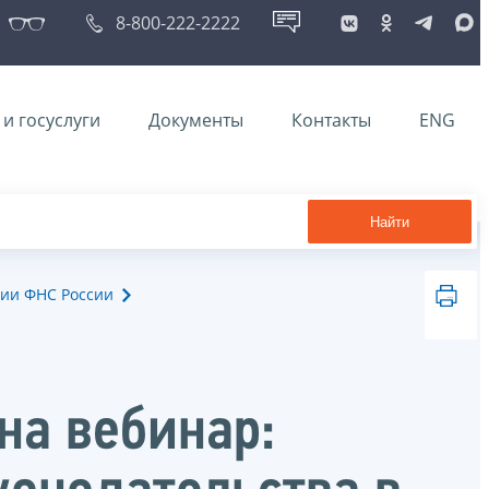
8-800-222-2222
и госуслуги
Документы
Контакты
ENG
Найти
ии ФНС России
на вебинар: