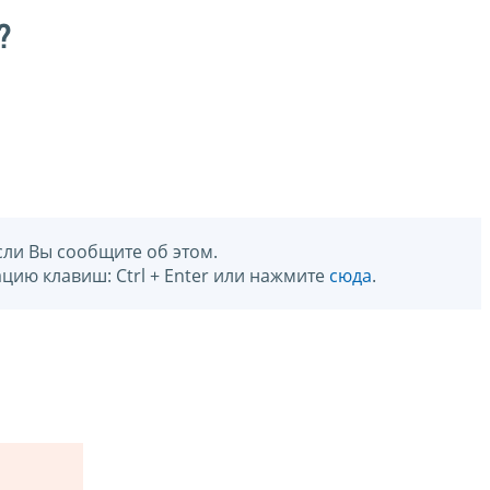
?
сли Вы сообщите об этом.
цию клавиш: Ctrl + Enter или нажмите
сюда
.