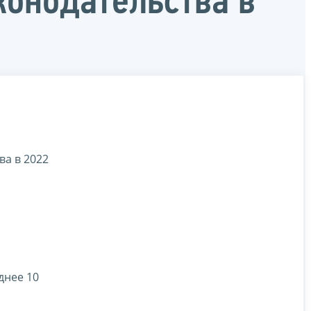
конодательства в
ва в 2022
днее 10