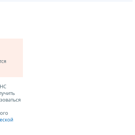
тся
ФНС
лучить
зоваться
ого
ческой