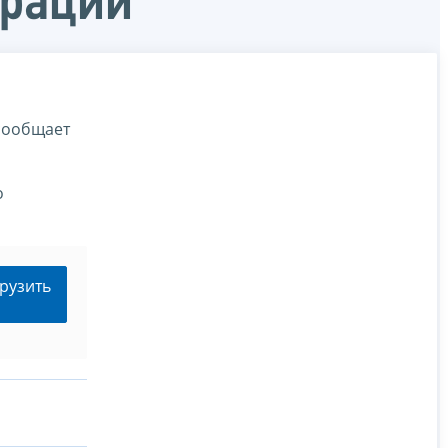
ерации
сообщает
о
рузить