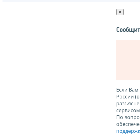
×
Сообщит
Если Вам
России (
разъясне
сервисо
По вопро
обеспече
поддержк