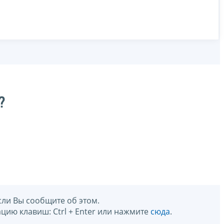
?
сли Вы сообщите об этом.
цию клавиш: Ctrl + Enter или нажмите
сюда
.