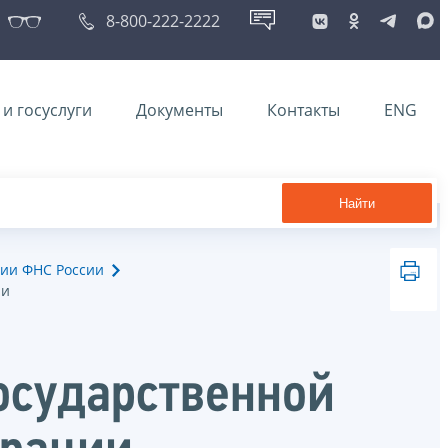
8-800-222-2222
и госуслуги
Документы
Контакты
ENG
Найти
ии ФНС России
ии
осударственной