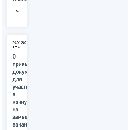
Новость
20.04.2022
17:32
О
приеме
документов
для
участия
в
конкурсе
на
замещение
вакантных