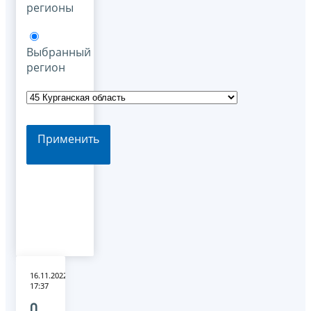
регионы
Выбранный
регион
Применить
16.11.2022
17:37
О