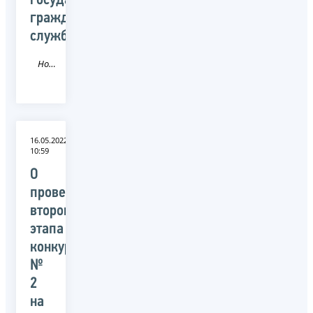
государственной
гражданской
службы
Новость
16.05.2022
10:59
О
проведении
второго
этапа
конкурса
№
2
на