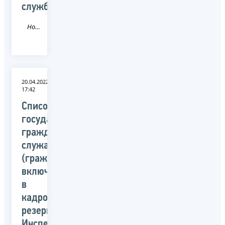
службы
Новость
20.04.2022
17:42
Список
государственных
гражданских
служащих
(граждан),
включенных
в
кадровый
резерв
Инспекции