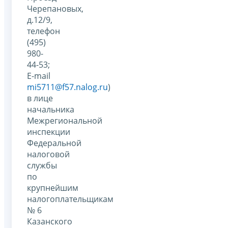
Черепановых,
д.12/9,
телефон
(495)
980-
44-53;
E-mail
mi5711@f57.nalog.ru
)
в лице
начальника
Межрегиональной
инспекции
Федеральной
налоговой
службы
по
крупнейшим
налогоплательщикам
№ 6
Казанского