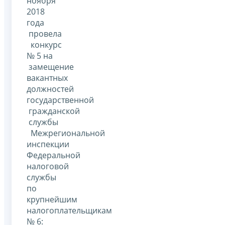
ноября
2018
года
провела
конкурс
№ 5 на
замещение
вакантных
должностей
государственной
гражданской
службы
Межрегиональной
инспекции
Федеральной
налоговой
службы
по
крупнейшим
налогоплательщикам
№ 6: