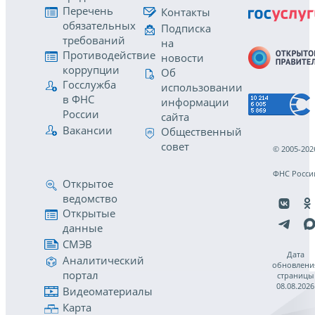
Перечень
Контакты
обязательных
Подписка
требований
на
Противодействие
новости
коррупции
Об
Госслужба
использовании
в ФНС
информации
России
сайта
Вакансии
Общественный
совет
© 2005-202
ФНС Росси
Открытое
ведомство
Открытые
данные
СМЭВ
Дата
Аналитический
обновлени
портал
страницы
08.08.2026
Видеоматериалы
Карта