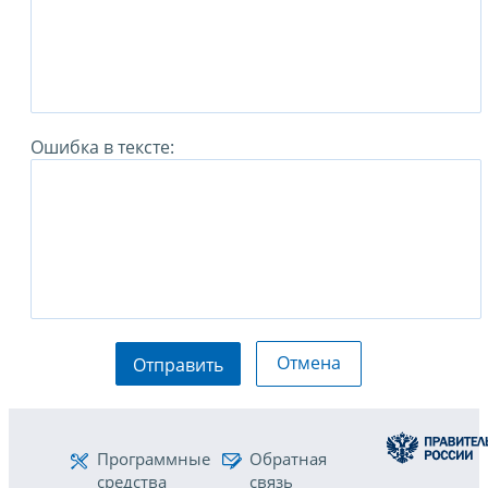
Ошибка в тексте:
Отмена
Отправить
Программные
Обратная
средства
связь