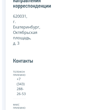
направления
корреспонденции
620031,
г.
Екатеринбург,
Октябрьская
площадь,
д. 3
Контакты
ТЕЛЕФОН
ПРИЕМНОЙ:
+7
(343)
288-
26-53
ФАКС
ПРИЕМНОЙ: