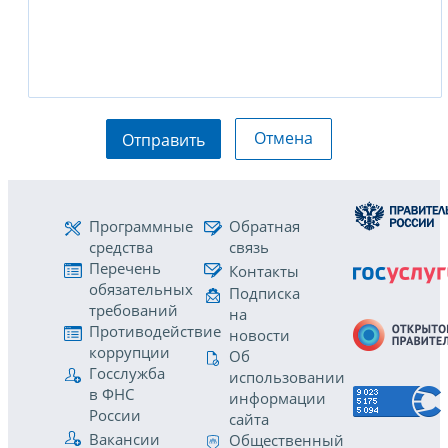
Отмена
Отправить
Программные
Обратная
средства
связь
Перечень
Контакты
обязательных
Подписка
требований
на
Противодействие
новости
коррупции
Об
Госслужба
использовании
в ФНС
информации
России
сайта
Вакансии
Общественный