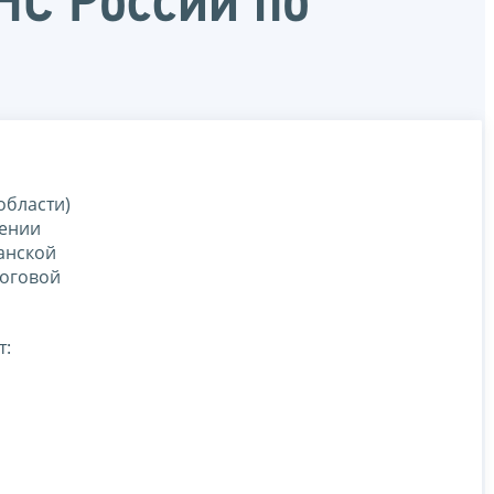
НС России по
области)
дении
анской
логовой
т: