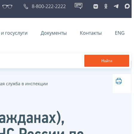
8-800-222-2222
и госуслуги
Документы
Контакты
ENG
Найти
ая служба в инспекции
ажданах),