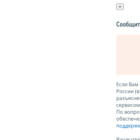
×
Сообщит
Если Вам
России (
разъясне
сервисо
По вопро
обеспече
поддержк
Ваше соо