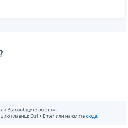
?
сли Вы сообщите об этом.
цию клавиш: Ctrl + Enter или нажмите
сюда
.