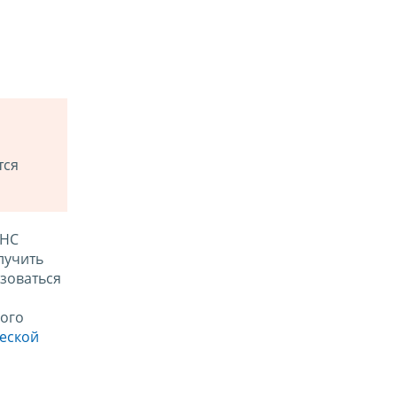
тся
ФНС
лучить
зоваться
ого
ческой