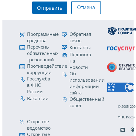
Отмена
Отправить
Программные
Обратная
средства
связь
Перечень
Контакты
обязательных
Подписка
требований
на
Противодействие
новости
коррупции
Об
Госслужба
использовании
в ФНС
информации
России
сайта
Вакансии
Общественный
совет
© 2005-202
ФНС Росси
Открытое
ведомство
Открытые