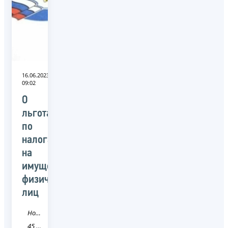
16.06.2023
09:02
О
льготах
по
налогам
на
имущество
физических
лиц
Новость
45 Курганская область