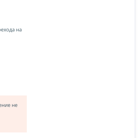
рехода на
ение не