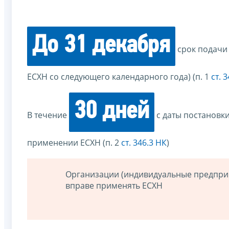
До 31 декабря
срок подачи
ЕСХН со следующего календарного года) (п. 1
ст. 
30 дней
В течение
с даты постановк
применении ЕСХН (п. 2
ст. 346.3 НК
)
Организации (индивидуальные предприн
вправе применять ЕСХН