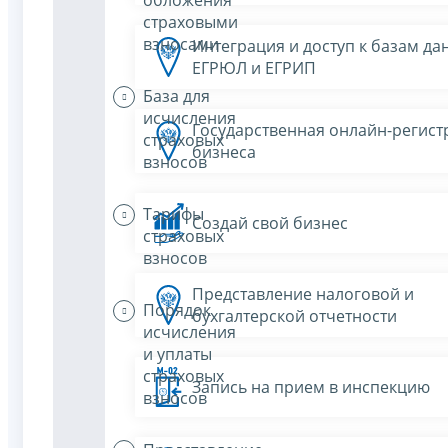
страховыми
взносами
Интеграция и доступ к базам да
ЕГРЮЛ и ЕГРИП
База для
исчисления
Государственная онлайн-регист
страховых
бизнеса
взносов
Тарифы
Создай свой бизнес
страховых
взносов
Представление налоговой и
Порядок
бухгалтерской отчетности
исчисления
и уплаты
страховых
Запись на прием в инспекцию
взносов