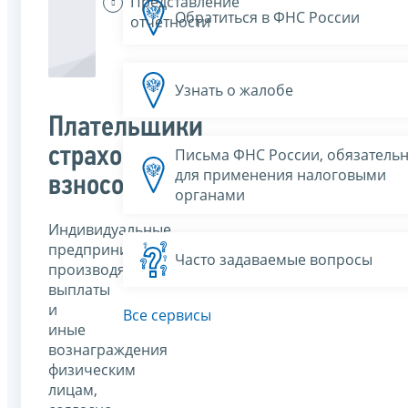
Представление
Обратиться в ФНС России
отчетности
Узнать о жалобе
Плательщики
страховых
Письма ФНС России, обязатель
для применения налоговыми
взносов
органами
Индивидуальные
предприниматели,
Часто задаваемые вопросы
производящие
выплаты
и
Все сервисы
иные
вознаграждения
физическим
лицам,