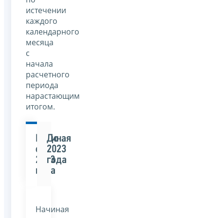
истечении
каждого
календарного
месяца
с
начала
расчетного
периода
нарастающим
итогом.
Начиная
До
с
2023
2023
года
года
Начиная