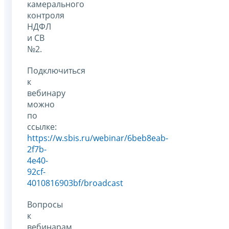
камерального
контроля
НДФЛ
и СВ
№2.
Подключиться
к
вебинару
можно
по
ссылке:
https://w.sbis.ru/webinar/6beb8eab-
2f7b-
4e40-
92cf-
4010816903bf/broadcast
Вопросы
к
вебинарам