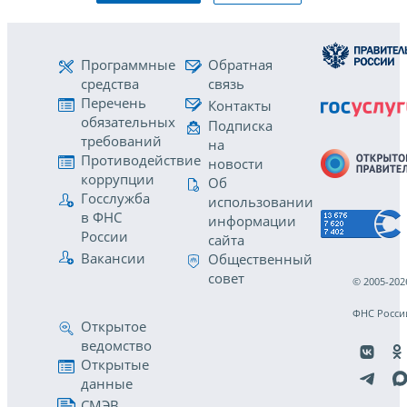
Программные
Обратная
средства
связь
Перечень
Контакты
обязательных
Подписка
требований
на
Противодействие
новости
коррупции
Об
Госслужба
использовании
в ФНС
информации
России
сайта
Вакансии
Общественный
совет
© 2005-202
ФНС Росси
Открытое
ведомство
Открытые
данные
СМЭВ