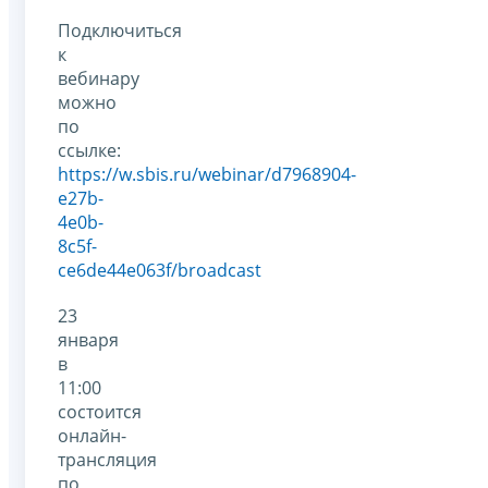
Подключиться
к
вебинару
можно
по
ссылке:
https://w.sbis.ru/webinar/d7968904-
e27b-
4e0b-
8c5f-
ce6de44e063f/broadcast
23
января
в
11:00
состоится
онлайн-
трансляция
по