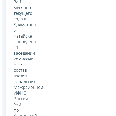
За 11
месяцев
текущего
года в
Далматово
и
Катайске
проведено
11
заседаний
комиссии.
В ее
состав
входят
начальник
Межрайонной
ИФНС
России
№ 2
по
Курганской