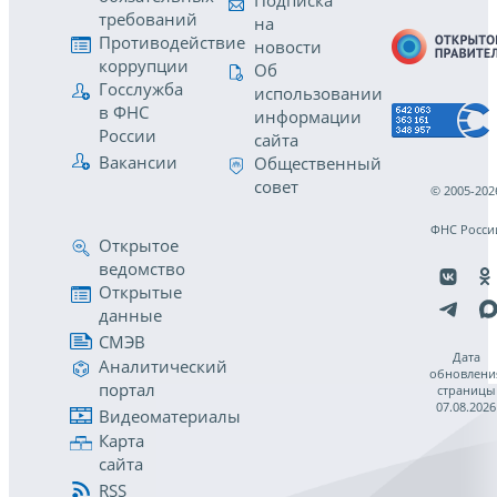
Подписка
требований
на
Противодействие
новости
коррупции
Об
Госслужба
использовании
в ФНС
информации
России
сайта
Вакансии
Общественный
совет
© 2005-202
ФНС Росси
Открытое
ведомство
Открытые
данные
СМЭВ
Дата
Аналитический
обновлени
портал
страницы
07.08.2026
Видеоматериалы
Карта
сайта
RSS