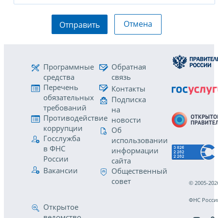
Отмена
Отправить
Программные
Обратная
средства
связь
Перечень
Контакты
обязательных
Подписка
требований
на
Противодействие
новости
коррупции
Об
Госслужба
использовании
в ФНС
информации
России
сайта
Вакансии
Общественный
совет
© 2005-202
ФНС Росси
Открытое
ведомство