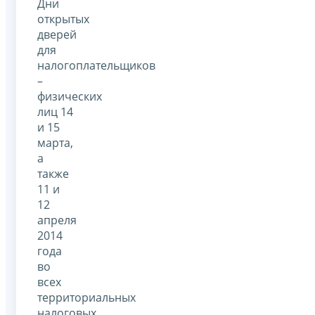
Дни
открытых
дверей
для
налогоплательщиков
–
физических
лиц 14
и 15
марта,
а
также
11 и
12
апреля
2014
года
во
всех
территориальных
налоговых