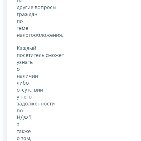
на
другие вопросы
граждан
по
теме
налогообложения.
Каждый
посетитель сможет
узнать
о
наличии
либо
отсутствии
у него
задолженности
по
НДФЛ,
а
также
о том,