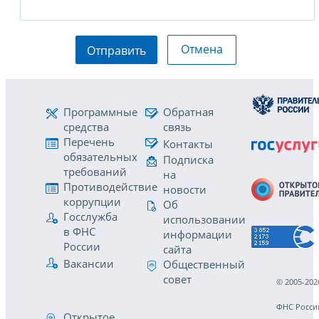
Отмена
Отправить
Программные
Обратная
средства
связь
Перечень
Контакты
обязательных
Подписка
требований
на
Противодействие
новости
коррупции
Об
Госслужба
использовании
в ФНС
информации
России
сайта
Вакансии
Общественный
совет
© 2005-202
ФНС Росси
Открытое