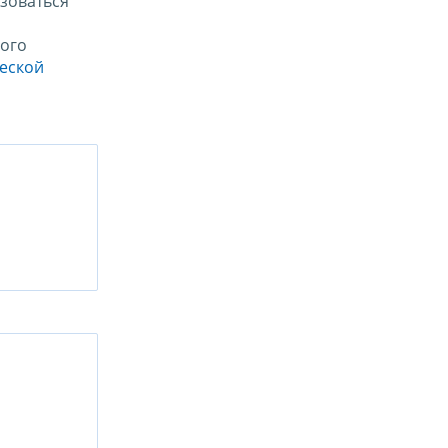
зоваться
ого
ческой