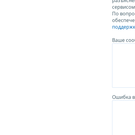
разъясне
сервисо
По вопро
обеспече
поддержк
Ваше соо
Ошибка в 