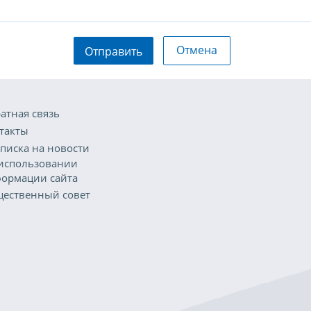
Отмена
Отправить
атная связь
такты
писка на новости
использовании
ормации сайта
ественный совет