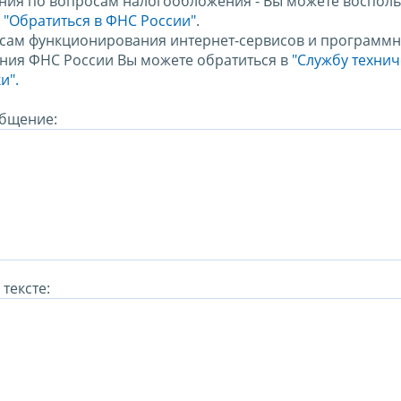
ния по вопросам налогообложения - Вы можете восполь
м
"Обратиться в ФНС России"
.
сам функционирования интернет-сервисов и программн
ния ФНС России Вы можете обратиться в
"Службу техни
и".
бщение:
тексте: