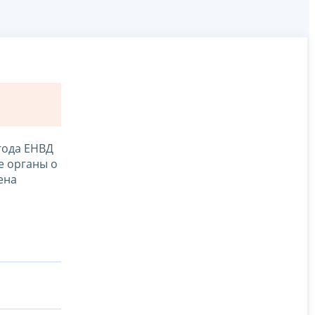
года ЕНВД
е органы о
ена