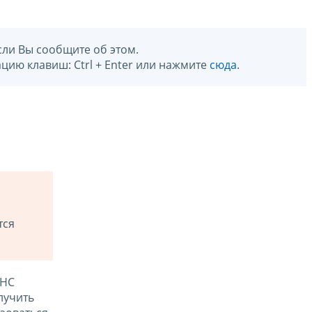
сли Вы сообщите об этом.
цию клавиш: Ctrl + Enter или нажмите
сюда
.
тся
ФНС
лучить