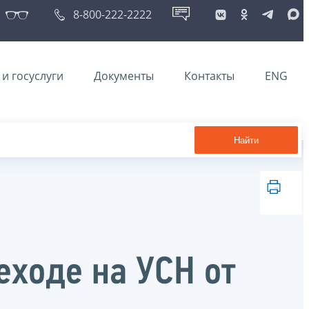
8-800-222-2222
и госуслуги
Документы
Контакты
ENG
Найти
еходе на УСН от