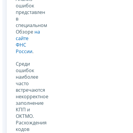
ошибок
представлен
в
специальном
Обзоре
на
сайте
ФНС
России
.
Среди
ошибок
наиболее
часто
встречаются
некорректное
заполнение
КПП и
ОКТМО.
Расхождения
кодов