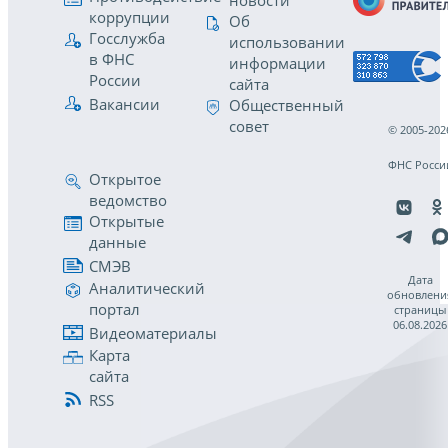
новости
коррупции
Об
Госслужба
использовании
в ФНС
информации
России
сайта
Вакансии
Общественный
совет
© 2005-202
ФНС Росси
Открытое
ведомство
Открытые
данные
СМЭВ
Дата
Аналитический
обновлени
портал
страницы
06.08.2026
Видеоматериалы
Карта
сайта
RSS