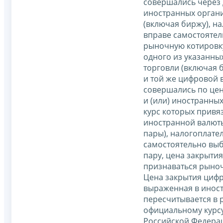
совершались через 
иностранных органи
(включая биржу), н
вправе самостоятел
рыночную котировк
одного из указанны
торговли (включая б
и той же цифровой 
совершались по цен
и (или) иностранны
курс которых привяз
иностранной валюты
пары), налогоплате
самостоятельно выб
пару, цена закрытия
признаваться рыно
Цена закрытия циф
выраженная в иност
пересчитывается в 
официальному курс
Российской Федера