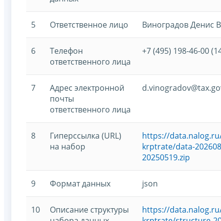
5
Ответственное лицо
Виноградов Денис 
6
Телефон
+7 (495) 198-46-00 (1
ответственного лица
7
Адрес электронной
d.vinogradov@tax.go
почты
ответственного лица
8
Гиперссылка (URL)
https://data.nalog.
на набор
krptrate/data-202608
20250519.zip
9
Формат данных
json
10
Описание структуры
https://data.nalog.
набора данных
krptrate/structure-2