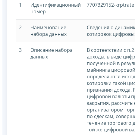
1
Идентификационный
7707329152-krptrate
номер
2
Наименование
Сведения о динами
набора данных
котировок цифровы
3
Описание набора
В соответствии с п.2
данных
доходы, в виде циф
полученной в резул
майнинга цифровой
определяются исхо
котировки такой ци
признания дохода.
цифровой валюты п
закрытия, рассчит
организатором торг
по сделкам, соверш
течение торгового д
той же цифровой ва