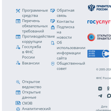
Программные
Обратная
средства
связь
Перечень
Контакты
обязательных
Подписка
требований
на
Противодействие
новости
коррупции
Об
Госслужба
использовании
в ФНС
информации
России
сайта
Вакансии
Общественный
совет
© 2005-202
ФНС Росси
Открытое
ведомство
Открытые
данные
СМЭВ
Дата
Аналитический
обновлени