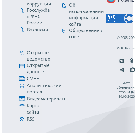
коррупции
Об
Госслужба
использовании
в ФНС
информации
России
сайта
Вакансии
Общественный
совет
© 2005-202
ФНС Росси
Открытое
ведомство
Открытые
данные
СМЭВ
Дата
Аналитический
обновлени
портал
страницы
10.08.2026
Видеоматериалы
Карта
сайта
RSS