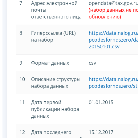
7
Адрес электронной
opendata@tax.gov.r
почты
(набор данных не 
ответственного лица
обновлению)
8
Гиперссылка (URL)
https://data.nalog.
на набор
pcodesforndszero/da
20150101.csv
9
Формат данных
csv
10
Описание структуры
https://data.nalog.
набора данных
pcodesforndszero/st
11
Дата первой
01.01.2015
публикации набора
данных
12
Дата последнего
15.12.2017