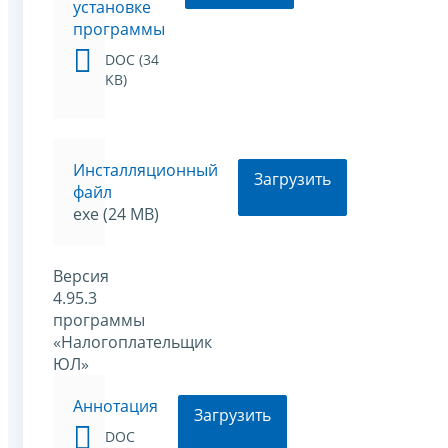
установке
программы
DOC (34
KB)
Инсталляционный
Загрузить
файл
exe (24 MB)
Версия
4.95.3
программы
«Налогоплательщик
ЮЛ»
Аннотация
Загрузить
DOC