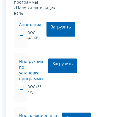
программы
«Налогоплательщик
ЮЛ»
Аннотация
Загрузить
DOC
(45 KB)
Инструкция
Загрузить
по
установке
программы
DOC (35
KB)
Инсталляционный