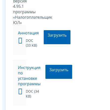
Версия
4.95.1
программы
«Налогоплательщик
ЮЛ»
Аннотация
Загрузить
DOC
(33 KB)
Инструкция
Загрузить
по
установке
программы
DOC (34
KB)