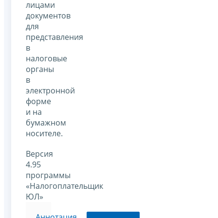
лицами
документов
для
представления
в
налоговые
органы
в
электронной
форме
и на
бумажном
носителе.
Версия
4.95
программы
«Налогоплательщик
ЮЛ»
Аннотация