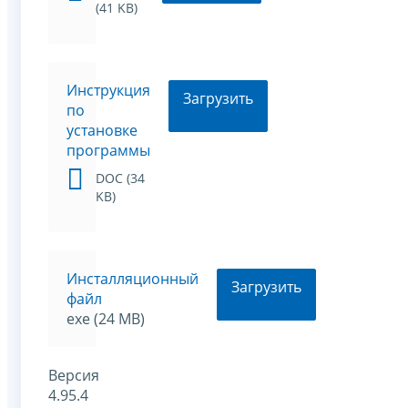
(41 KB)
Инструкция
Загрузить
по
установке
программы
DOC (34
KB)
Инсталляционный
Загрузить
файл
exe (24 MB)
Версия
4.95.4