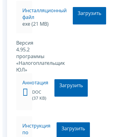
Инсталляционный
Загрузить
файл
exe (21 MB)
Версия
4.95.2
программы
«Налогоплательщик
ЮЛ»
Аннотация
Загрузить
DOC
(37 KB)
Инструкция
Загрузить
по