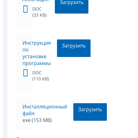
Загрузить
DOC
(33 KB)
Инструкция
Загрузить
по
установке
программы
DOC
(110 KB)
Инсталляционный
Загрузить
файл
exe (153 MB)