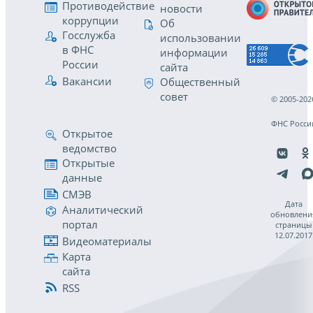
Противодействие
новости
коррупции
Об
Госслужба
использовании
в ФНС
информации
России
сайта
Вакансии
Общественный
совет
© 2005-202
ФНС Росси
Открытое
ведомство
Открытые
данные
СМЭВ
Дата
Аналитический
обновлени
портал
страницы
12.07.2017
Видеоматериалы
Карта
сайта
RSS