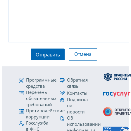
Отмена
Отправить
Программные
Обратная
средства
связь
Перечень
Контакты
обязательных
Подписка
требований
на
Противодействие
новости
коррупции
Об
Госслужба
использовании
в ФНС
информации