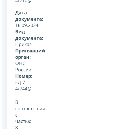
4/710@
Дата
документа:
16.09.2024
Вид
документа:
Приказ
Принявший
орган:
ФНС
России
Номер:
ЕД-7-
4/744@
В
соответствии
с
частью
8