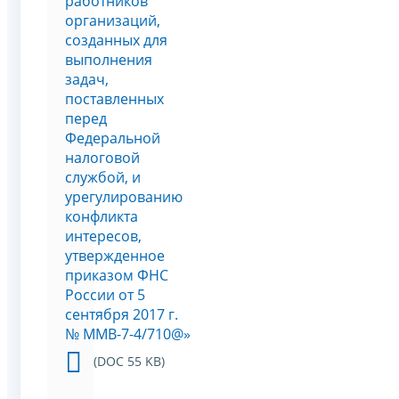
работников
организаций,
созданных для
выполнения
задач,
поставленных
перед
Федеральной
налоговой
службой, и
урегулированию
конфликта
интересов,
утвержденное
приказом ФНС
России от 5
сентября 2017 г.
№ ММВ-7-4/710@»
(DOC 55 KB)