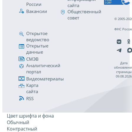
России
сайта
Вакансии
Общественный
совет
© 2005-202
ФНС Росси
Открытое
ведомство
Открытые
данные
СМЭВ
Дата
Аналитический
обновлени
портал
страницы
09.08.2026
Видеоматериалы
Карта
сайта
RSS
Цвет шрифта и фона
Обычный
Контрастный