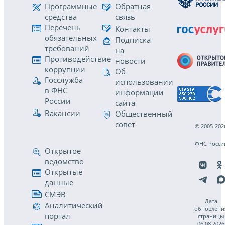
Программные
Обратная
средства
связь
Перечень
Контакты
обязательных
Подписка
требований
на
Противодействие
новости
коррупции
Об
Госслужба
использовании
в ФНС
информации
России
сайта
Вакансии
Общественный
совет
© 2005-202
ФНС Росси
Открытое
ведомство
Открытые
данные
СМЭВ
Дата
Аналитический
обновлени
портал
страницы
06.08.2026