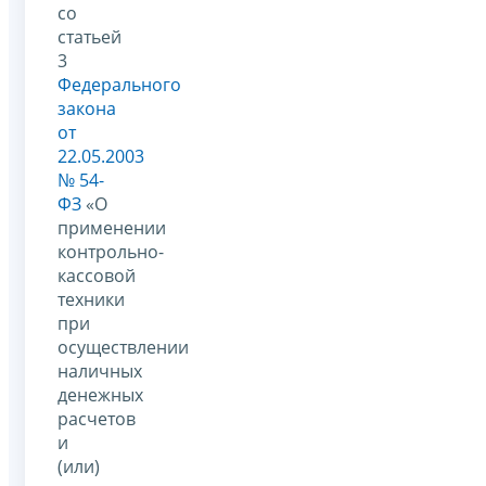
со
статьей
3
Федерального
закона
от
22.05.2003
№ 54-
ФЗ
«О
применении
контрольно-
кассовой
техники
при
осуществлении
наличных
денежных
расчетов
и
(или)