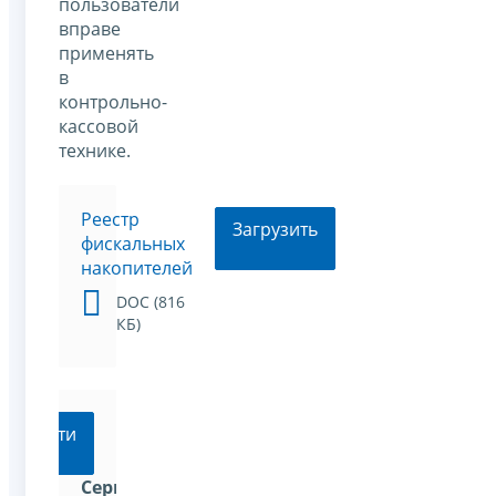
пользователи
вправе
применять
в
контрольно-
кассовой
технике.
Реестр
Загрузить
фискальных
накопителей
DOC (816
КБ)
Перейти
Сервис