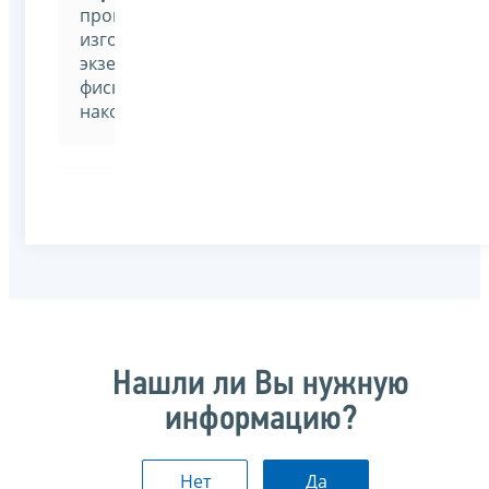
проверки
изготовленных
экземпляров
фискальных
накопителей.
Нашли ли Вы нужную
информацию?
Нет
Да