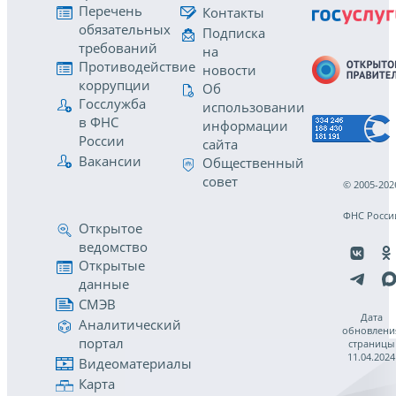
Перечень
Контакты
обязательных
Подписка
требований
на
Противодействие
новости
коррупции
Об
Госслужба
использовании
в ФНС
информации
России
сайта
Вакансии
Общественный
совет
© 2005-202
ФНС Росси
Открытое
ведомство
Открытые
данные
СМЭВ
Дата
Аналитический
обновлени
портал
страницы
11.04.2024
Видеоматериалы
Карта