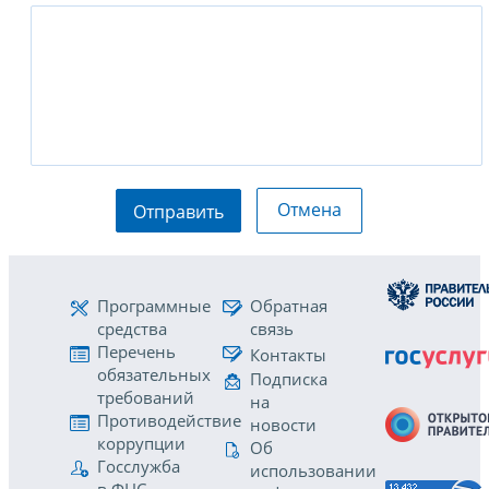
Отмена
Отправить
Программные
Обратная
средства
связь
Перечень
Контакты
обязательных
Подписка
требований
на
Противодействие
новости
коррупции
Об
Госслужба
использовании