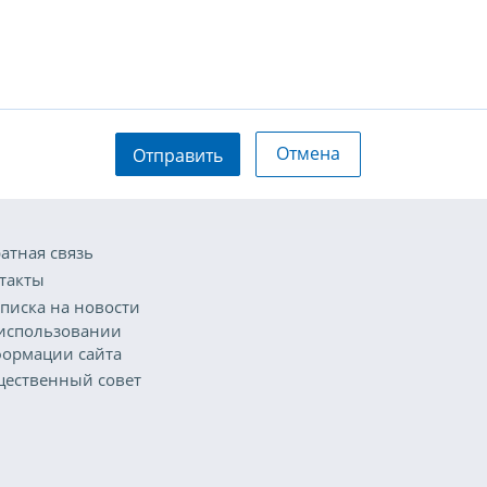
Отмена
Отправить
атная связь
такты
писка на новости
использовании
ормации сайта
ественный совет