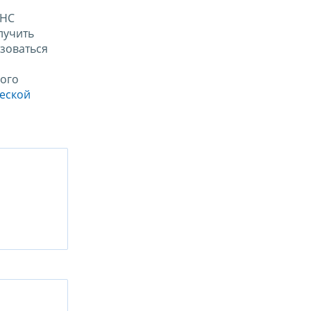
ФНС
лучить
зоваться
ого
ческой