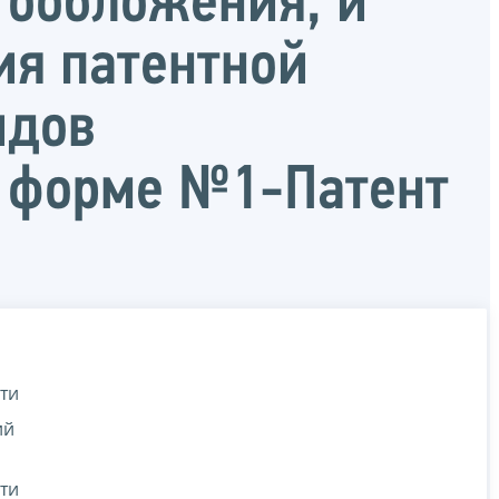
гообложения, и
ия патентной
идов
о форме №1-Патент
сти
ий
сти