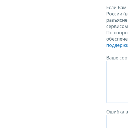
Если Вам
России (
разъясне
сервисо
По вопро
обеспече
поддержк
Ваше соо
Ошибка в 