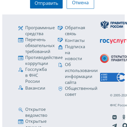
Отмена
Отправить
Программные
Обратная
средства
связь
Перечень
Контакты
обязательных
Подписка
требований
на
Противодействие
новости
коррупции
Об
Госслужба
использовании
в ФНС
информации
России
сайта
Вакансии
Общественный
совет
© 2005-202
ФНС Росси
Открытое
ведомство
Открытые