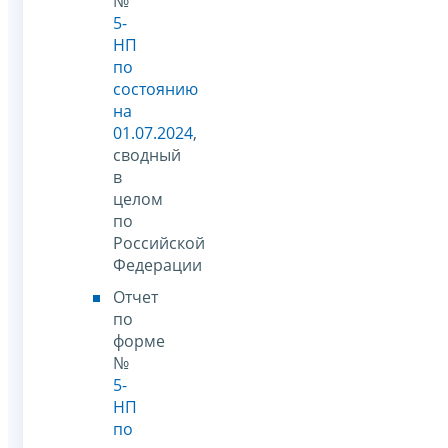
№
5-
НП
по
состоянию
на
01.07.2024
,
сводный
в
целом
по
Российской
Федерации
Отчет
по
форме
№
5-
НП
по