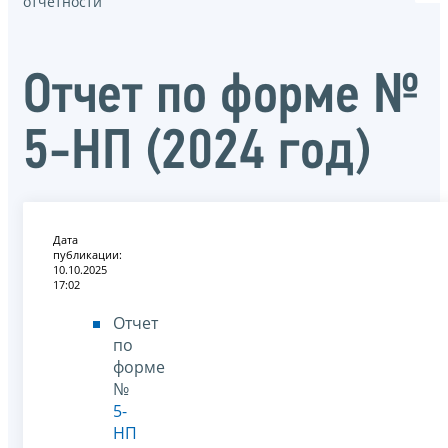
отчётности
Отчет по форме №
5-НП (2024 год)
Дата
публикации:
10.10.2025
17:02
Отчет
по
форме
№
5-
НП