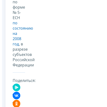
по
форме
№ 5-
ЕСН
по
состоянию
на
2008
год
, в
разрезе
субъектов
Российской
Федерации
Поделиться: