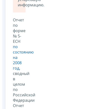
информацию.
Отчет
по
форме
№ 5-
ЕСН
по
состоянию
на
2008
год
,
сводный
в
целом
по
Российской
Федерации
Отчет