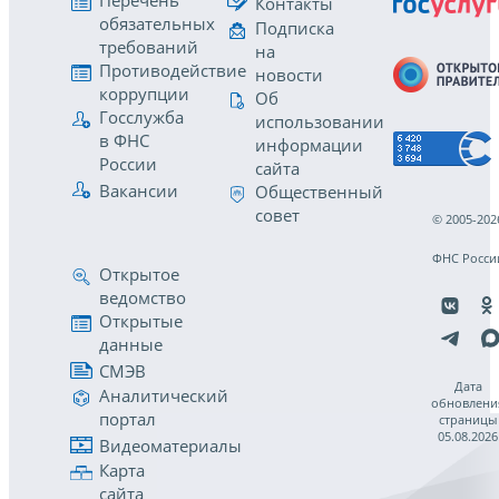
Перечень
Контакты
обязательных
Подписка
требований
на
Противодействие
новости
коррупции
Об
Госслужба
использовании
в ФНС
информации
России
сайта
Вакансии
Общественный
совет
© 2005-202
ФНС Росси
Открытое
ведомство
Открытые
данные
СМЭВ
Дата
Аналитический
обновлени
портал
страницы
05.08.2026
Видеоматериалы
Карта
сайта