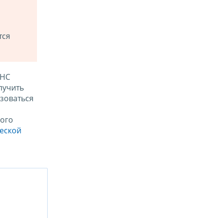
тся
ФНС
лучить
зоваться
ого
ческой