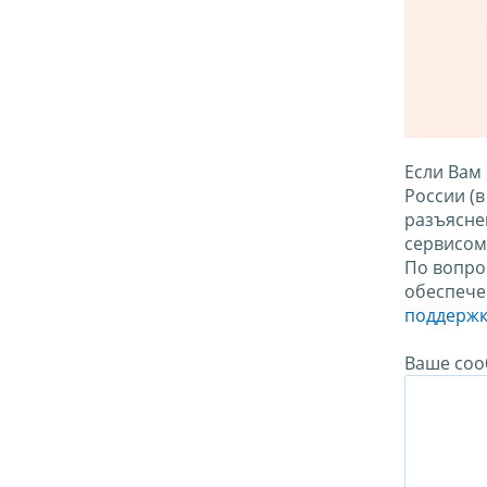
Если Вам
России (
разъясне
сервисо
По вопро
обеспече
поддержк
Ваше соо