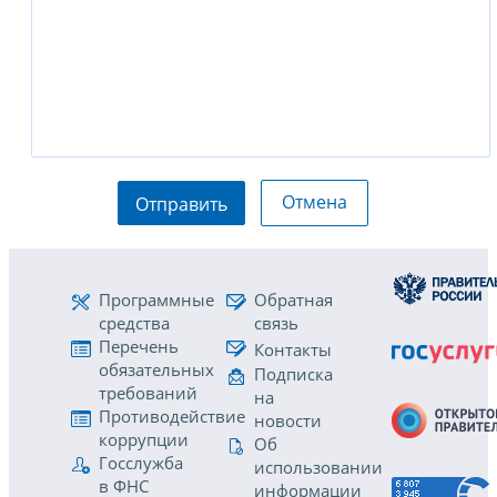
Отмена
Отправить
Программные
Обратная
средства
связь
Перечень
Контакты
обязательных
Подписка
требований
на
Противодействие
новости
коррупции
Об
Госслужба
использовании
в ФНС
информации