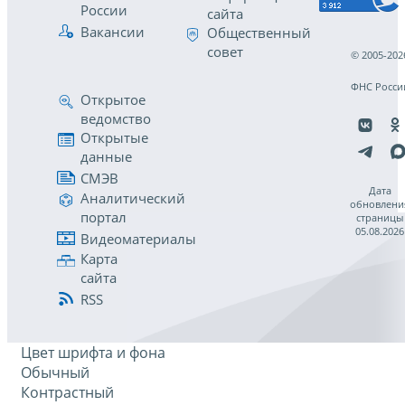
России
сайта
Вакансии
Общественный
совет
© 2005-202
ФНС Росси
Открытое
ведомство
Открытые
данные
СМЭВ
Дата
Аналитический
обновлени
портал
страницы
05.08.2026
Видеоматериалы
Карта
сайта
RSS
Цвет шрифта и фона
Обычный
Контрастный