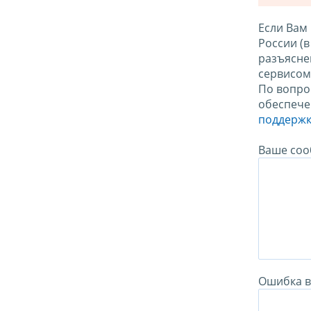
Если Вам
России (
разъясне
сервисо
По вопро
обеспече
поддержк
Ваше соо
Ошибка в 