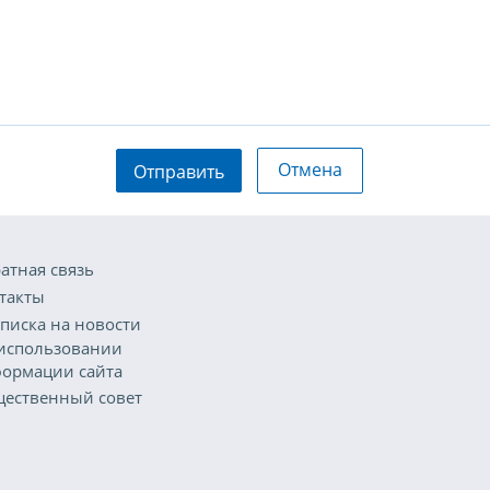
Отмена
Отправить
атная связь
такты
писка на новости
использовании
ормации сайта
ественный совет