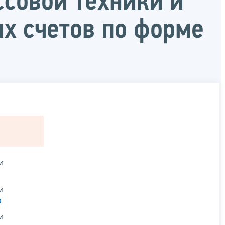
ссовой техники и
х счетов по форме
и
и
а
и