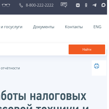
8-800-222-2222
и госуслуги
Документы
Контакты
ENG
Найти
 отчётности
аботы налоговых