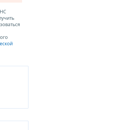
ФНС
лучить
зоваться
ого
ческой