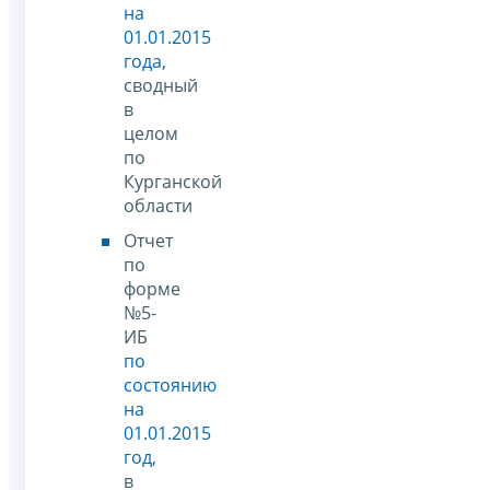
на
01.01.2015
года
,
сводный
в
целом
по
Курганской
области
Отчет
по
форме
№5-
ИБ
по
состоянию
на
01.01.2015
год
,
в