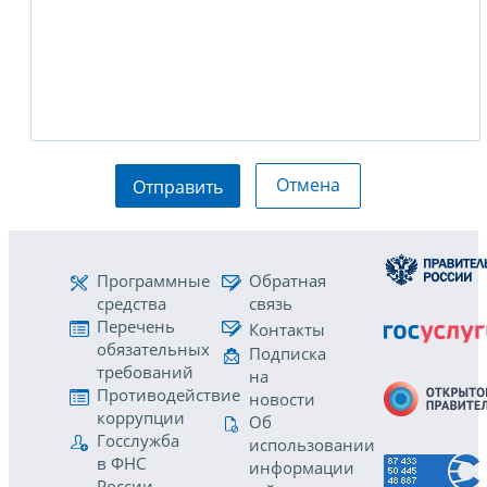
Отмена
Отправить
Программные
Обратная
средства
связь
Перечень
Контакты
обязательных
Подписка
требований
на
Противодействие
новости
коррупции
Об
Госслужба
использовании
в ФНС
информации
России