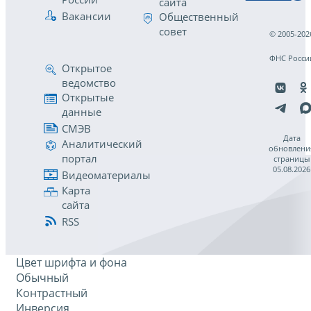
сайта
Вакансии
Общественный
совет
© 2005-202
ФНС Росси
Открытое
ведомство
Открытые
данные
СМЭВ
Дата
Аналитический
обновлени
портал
страницы
05.08.2026
Видеоматериалы
Карта
сайта
RSS
Цвет шрифта и фона
Обычный
Контрастный
Инверсия