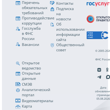
Перечень
Контакты
обязательных
Подписка
требований
на
Противодействие
новости
коррупции
Об
Госслужба
использовании
в ФНС
информации
России
сайта
Вакансии
Общественный
совет
© 2005-202
ФНС Росси
Открытое
ведомство
Открытые
данные
СМЭВ
Дата
Аналитический
обновлени
портал
страницы
05.08.2026
Видеоматериалы
Карта