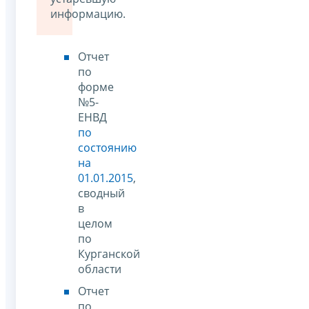
информацию.
Отчет
по
форме
№5-
ЕНВД
по
состоянию
на
01.01.2015
,
сводный
в
целом
по
Курганской
области
Отчет
по