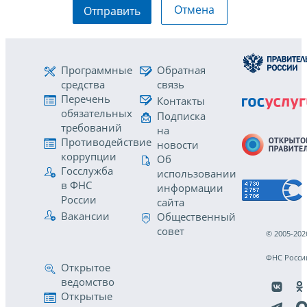
Отмена
Отправить
Программные
Обратная
средства
связь
Перечень
Контакты
обязательных
Подписка
требований
на
Противодействие
новости
коррупции
Об
Госслужба
использовании
в ФНС
информации
России
сайта
Вакансии
Общественный
совет
© 2005-202
ФНС Росси
Открытое
ведомство
Открытые