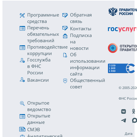
Программные
Обратная
средства
связь
Перечень
Контакты
обязательных
Подписка
требований
на
Противодействие
новости
коррупции
Об
Госслужба
использовании
в ФНС
информации
России
сайта
Вакансии
Общественный
совет
© 2005-202
ФНС Росси
Открытое
ведомство
Открытые
данные
СМЭВ
Дата
Аналитический