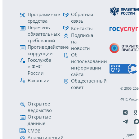
Программные
Обратная
средства
связь
Перечень
Контакты
обязательных
Подписка
требований
на
Противодействие
новости
коррупции
Об
Госслужба
использовании
в ФНС
информации
России
сайта
Вакансии
Общественный
совет
© 2005-202
ФНС Росси
Открытое
ведомство
Открытые
данные
СМЭВ
Дата
Аналитический