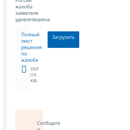
России
жалоба
заявителя
удовлетворена.
Полный
Загрузить
текст
решения
по
жалобе
ODT
(10
KB)
Сообщите
о