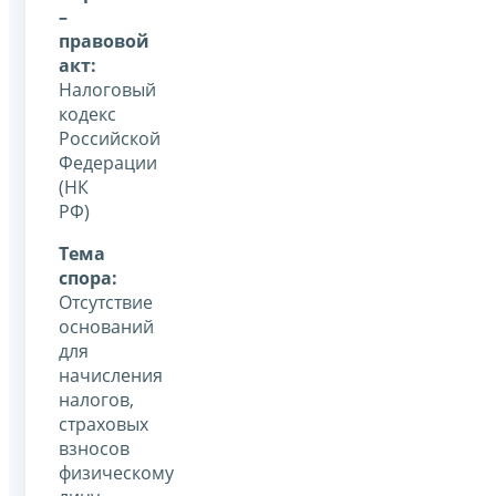
–
правовой
акт:
Налоговый
кодекс
Российской
Федерации
(НК
РФ)
Тема
спора:
Отсутствие
оснований
для
начисления
налогов,
страховых
взносов
физическому