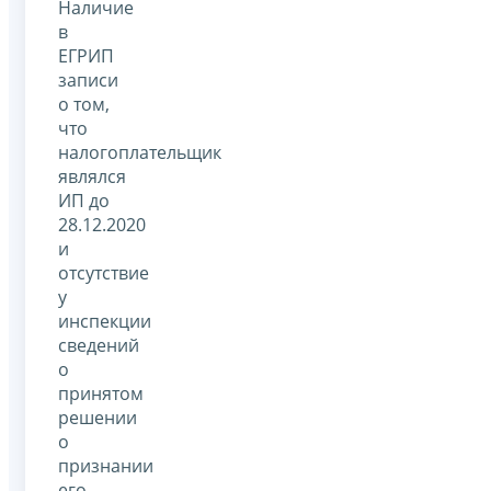
Наличие
в
ЕГРИП
записи
о том,
что
налогоплательщик
являлся
ИП до
28.12.2020
и
отсутствие
у
инспекции
сведений
о
принятом
решении
о
признании
его