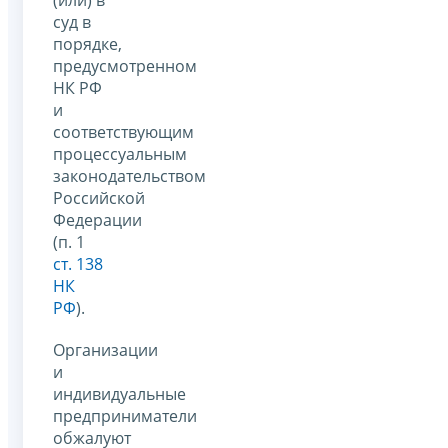
(или) в
суд в
порядке,
предусмотренном
НК РФ
и
соответствующим
процессуальным
законодательством
Российской
Федерации
(п. 1
ст. 138
НК
РФ
).
Организации
и
индивидуальные
предприниматели
обжалуют