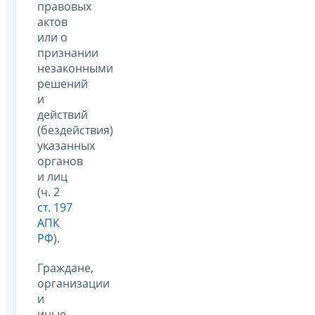
правовых
актов
или о
признании
незаконными
решений
и
действий
(бездействия)
указанных
органов
и лиц
(ч. 2
ст. 197
АПК
РФ
).
Граждане,
организации
и
иные