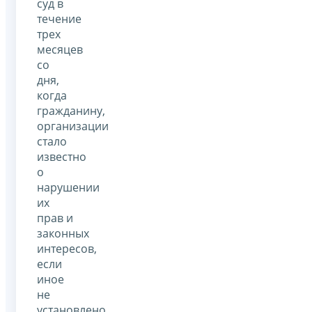
суд в
течение
трех
месяцев
со
дня,
когда
гражданину,
организации
стало
известно
о
нарушении
их
прав и
законных
интересов,
если
иное
не
установлено