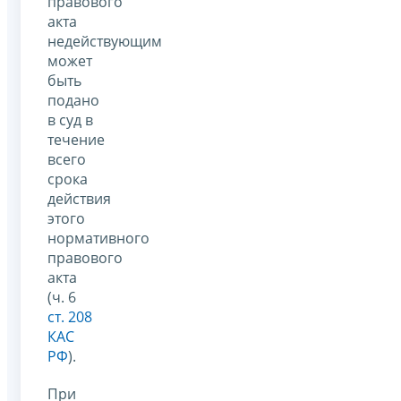
правового
акта
недействующим
может
быть
подано
в суд в
течение
всего
срока
действия
этого
нормативного
правового
акта
(ч. 6
ст. 208
КАС
РФ
).
При