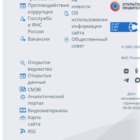
Противодействие
новости
коррупции
Об
Госслужба
использовании
в ФНС
информации
России
сайта
Вакансии
Общественный
совет
© 2005-202
ФНС Росси
Открытое
ведомство
Открытые
данные
СМЭВ
Дата
Аналитический
обновлени
портал
страницы
08.08.2026
Видеоматериалы
Карта
сайта
RSS