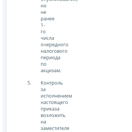
но
не
ранее
1-
го
числа
очередного
налогового
периода
по
акцизам.
Контроль
за
исполнением
настоящего
приказа
возложить
на
заместителя