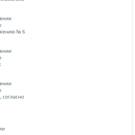
нении
о
ожению № 6
нении
о
к
нении
о
, согласно
ии