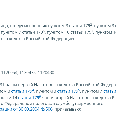
2
ица, предусмотренных пунктом 3 статьи 179
, пунктом 3
6
7
, пунктом 7 статьи 179
, пунктом 10 статьи 179
, пунктом 1
вого кодекса Российской Федерации
 1120054, 1120478, 1120480
и 31 части первой Налогового кодекса Российской Федер
4
5
ктом 3
статьи 179
, пунктом 3
статьи 179
, пунктом 7
статьи
9
унктом 14
статьи 179
части второй Налогового кодекса Р
 о Федеральной налоговой службе, утвержденного
ации от 30.09.2004 № 506
, приказываю: