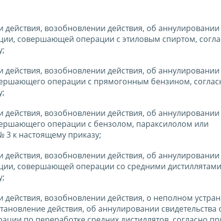
и действия, возобновлении действия, об аннулировании
ации, совершающей операции с этиловым спиртом, согл
у;
и действия, возобновлении действия, об аннулировании
овершающего операции с прямогонным бензином, соглас
у;
и действия, возобновлении действия, об аннулировании
овершающего операции с бензолом, параксилолом или
 3 к настоящему приказу;
и действия, возобновлении действия, об аннулировании
ации, совершающей операции со средними дистиллятами
у;
и действия, возобновлении действия, о неполном устра
тановление действия, об аннулировании свидетельства 
ации по переработке средних дистиллятов, согласно 