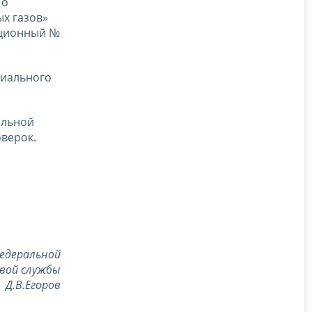
 о
х газов»
ационный №
циального
альной
верок.
едеральной
вой службы
Д.В.Егоров