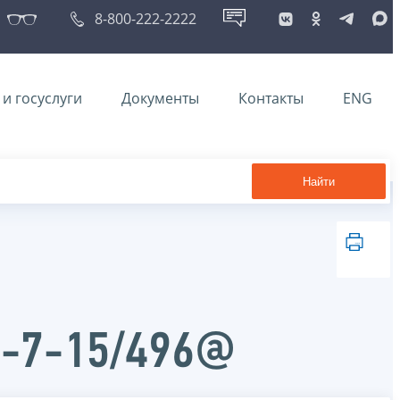
8-800-222-2222
и госуслуги
Документы
Контакты
ENG
Найти
Д-7-15/496@