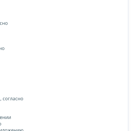
асно
но
, согласно
нении
о
приложению