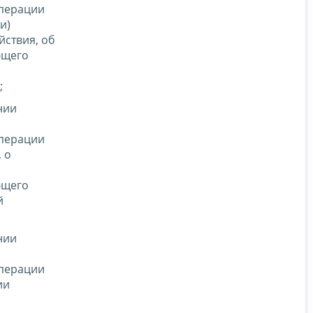
операции
и)
йствия, об
ющего
и
;
нии
операции
 о
ющего
й
нии
операции
ии