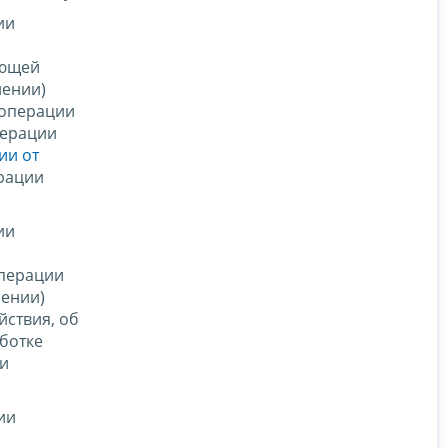
ии
ающей
лении)
 операции
дерации
ии от
рации
ии
операции
лении)
йствия, об
ботке
ии
ии