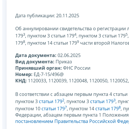
Дата публикации: 20.11.2025
Об аннулировании свидетельства о регистрации л
3
4
5
179
, пунктом 3 статьи 179
, пунктом 3 статьи 179
8
9
179
, пунктом 14 статьи 179
части второй Налого
Дата документа:
02.06.2025
Вид документа:
Приказ
Принявший орган:
ФНС России
Номер:
ЕД-7-15/496@
КНД:
1120033, 1120039, 1120048, 1120050, 1120052,
В соответствии с абзацем первым пункта 4 стать
2
3
пунктом 3
статьи 179
, пунктом 3
статьи 179
, пун
7
8
пунктом 10
статьи 179
, пунктом 14
статьи 179
, п
Федерации, абзацем первым пункта 1 Положения
постановлением Правительства Российской Федер