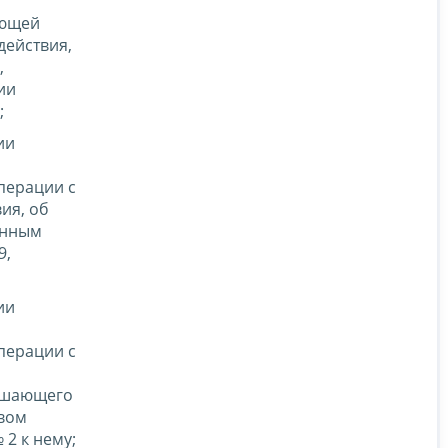
ающей
действия,
,
ии
;
ии
перации с
ия, об
онным
9,
ии
перации с
ершающего
твом
2 к нему;