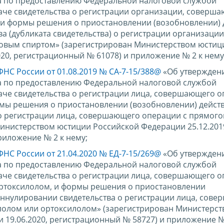
а по предоставлению Федеральной налоговой службой
даче свидетельства о регистрации организации, соверш
 и формы решения о приостановлении (возобновлении) 
а (дубликата свидетельства) о регистрации организации
овым спиртом» (зарегистрирован Министерством юстиц
20, регистрационный № 61078) и приложение № 2 к нему
ФНС России от 01.08.2019 № СА-7-15/388@
«Об утвержден
а по предоставлению Федеральной налоговой службой
аче свидетельства о регистрации лица, совершающего о
ы решения о приостановлении (возобновлении) действ
о регистрации лица, совершающего операции с прямог
инистерством юстиции Российской Федерации 25.12.201
риложение № 2 к нему;
ФНС России от 21.04.2020 № ЕД-7-15/269@
«Об утвержден
а по предоставлению Федеральной налоговой службой
аче свидетельства о регистрации лица, совершающего о
ортоксилолом, и формы решения о приостановлении
 аннулировании свидетельства о регистрации лица, сов
лолом или ортоксилолом» (зарегистрирован Министерс
19.06.2020, регистрационный № 58727) и приложение № 