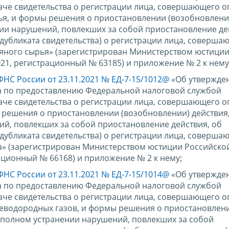
даче свидетельства о регистрации лица, совершающего 
ья, и формы решения о приостановлении (возобновлени
нии нарушений, повлекших за собой приостановление де
дубликата свидетельства) о регистрации лица, соверша
яного сырья» (зарегистрирован Министерством юстици
21, регистрационный № 63185) и приложение № 2 к нему
ФНС России от 23.11.2021 № ЕД-7-15/1012@
«Об утвержде
а по предоставлению Федеральной налоговой службой
даче свидетельства о регистрации лица, совершающего 
 решения о приостановлении (возобновлении) действия,
й, повлекших за собой приостановление действия, об
дубликата свидетельства) о регистрации лица, соверша
а» (зарегистрирован Министерством юстиции Российско
ационный № 66168) и приложение № 2 к нему;
ФНС России от 23.11.2021 № ЕД-7-15/1014@
«Об утвержде
а по предоставлению Федеральной налоговой службой
даче свидетельства о регистрации лица, совершающего 
еводородных газов, и формы решения о приостановлен
неполном устранении нарушений, повлекших за собой