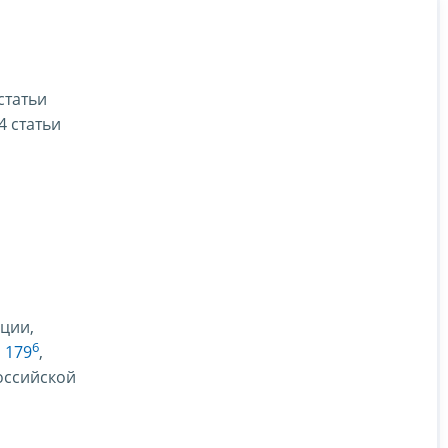
 статьи
4 статьи
ации,
6
 179
,
оссийской