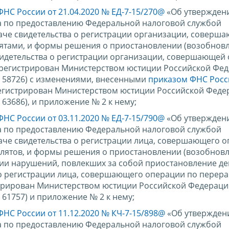
ФНС России от 21.04.2020 № ЕД-7-15/270@
«Об утвержден
а по предоставлению Федеральной налоговой службой
даче свидетельства о регистрации организации, соверш
ятами, и формы решения о приостановлении (возобнов
видетельства о регистрации организации, совершающей
арегистрирован Министерством юстиции Российской Фе
№ 58726) с изменениями, внесенными
приказом ФНС Росс
егистрирован Министерством юстиции Российской Феде
 63686), и приложение № 2 к нему;
ФНС России от 03.11.2020 № ЕД-7-15/790@
«Об утвержден
а по предоставлению Федеральной налоговой службой
даче свидетельства о регистрации лица, совершающего 
ллятов, и формы решения о приостановлении (возобнов
нии нарушений, повлекших за собой приостановление де
о регистрации лица, совершающего операции по перера
стрирован Министерством юстиции Российской Федерац
 61757) и приложение № 2 к нему;
ФНС России от 11.12.2020 № КЧ-7-15/898@
«Об утвержден
а по предоставлению Федеральной налоговой службой